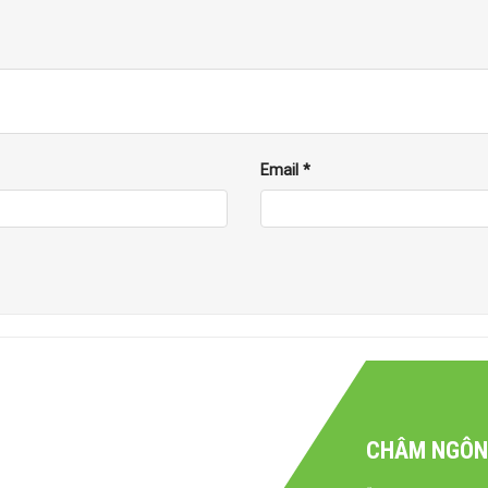
DF chống ẩm vượt trội. Mặt đá dễ dàng lau chùi.
ha hồ lựa chọn và sáng tạo nên vẻ đẹp theo cách riêng của bạn.
đổi theo mong muốn của bạn.
Email
*
,
bàn ghế nhà hàng
khác của nội thất mộc Style!
0965.207.468
.
Nội thất mộc Style
luôn sẵn sàng tư vấn, thiết kế
 thất nhà hàng.
ọng, quán cafe sành điệu
teen.
gia đình hiện đại.
CHÂM NGÔN S