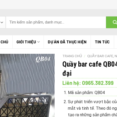
Tìm
kiếm:
 CHỦ
GIỚI THIỆU
DỰ ÁN ĐÃ THỰC HIỆN
TIN TỨC
TRANG CHỦ
/
QUẦY BAR CAFE, 
Quầy bar cafe QB04
đại
Liên hệ: 0965.382.399
Mã sản phẩm: QB04
Sự phát triển vượt bậc củ
mắt và tinh tế. Theo đó ng
tạo ra những sản phẩm chấ