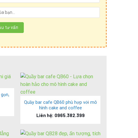
hất Mộc Style
gười dùng giữa 2 tông màu đen trắng.
 gọn,
Quầy bar cafe QB60 phù hợp với mô
hình cake and coffee
Liên hệ: 0965.382.399