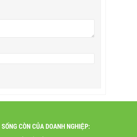
 lắp đặt miễn phí.
ỐNG CÒN CỦA DOANH NGHIỆP: