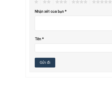
1
2
3
4
5
Quầy bar cafe QB04
sử dụng gỗ công nghiệp M
Nhận xét của bạn
*
Chống thấm nước, chống mối mọt.
Với hơn 80 màu sắc của gỗ công nghiệp, bạn t
Kích thước và màu sắc của quầy có thể thay 
Tên
*
Sản phẩm có thể kết hợp với
bàn ghế bar
,
cafe
Hoặc đơn giản hơn bạn có thể gọi cho chúng tôi
3. Ứng dụng quầy bar cafe QB04 trong nội
Mang cái đẹp tinh tế đến với nhà hàng sang tr
Gợi thương nhớ cho những quán trà sữa tuổi 
Thích hợp làm quầy lễ tân spa, khách sạn…
Bạn cũng có thể dùng
QB04
làm quầy bar cafe 