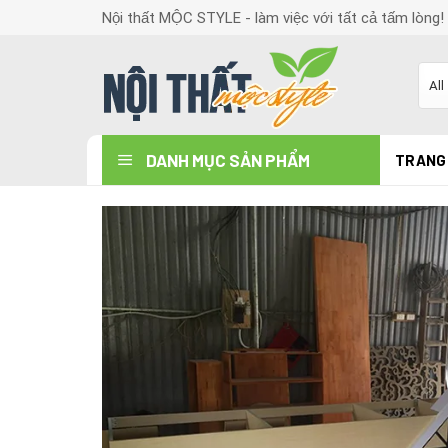
Skip
Nội thất MỘC STYLE - làm việc với tất cả tấm lòng!
to
content
DANH MỤC SẢN PHẨM
TRANG