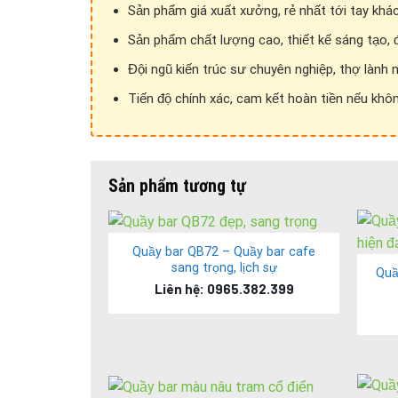
Sản phẩm giá xuất xưởng, rẻ nhất tới tay khá
Sản phẩm chất lượng cao, thiết kế sáng tạo, 
Đội ngũ kiến trúc sư chuyên nghiệp, thợ lành 
Tiến độ chính xác, cam kết hoàn tiền nếu khôn
Mẫu quầy bar
Sản phẩm tương tự
Thiết kế sử dụng cho mẫu quầy bar đẹ
Quầy bar QB72 – Quầy bar cafe
sang trọng, lịch sự
Việc kết hợp khéo léo những nan sắt mạ kẽm tạo
Quầ
Liên hệ: 0965.382.399
Quầy được chia ngăn hợp lý cùng kết hợp ngăn kéo
Chất liệu được sử dụng cho mẫu
quầy b