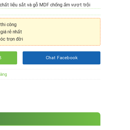
chất liệu sắt và gỗ MDF chống ẩm vượt trội
 thi công
giá rẻ nhất
óc trọn đời
8
Chat Facebook
hàng