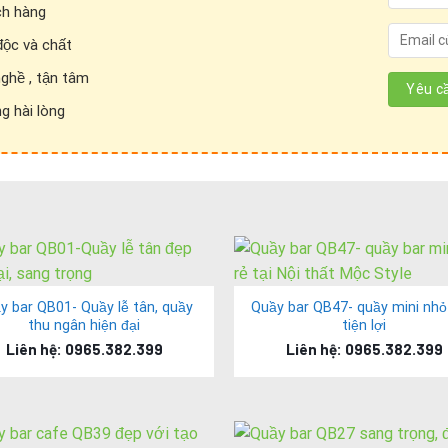
ch hàng
độc và chất
nghề , tận tâm
g hài lòng
 đẹp QB04 cho quán cafe, nhà hàng, quán trà sữa đầy ấn tượng-Nội t
p QB04:
 ra những ô cửa sổ nhỏ. Gây ấn tượng mạnh tới cảm quan của n
y bar QB01- Quầy lễ tân, quầy
Quầy bar QB47- quầy mini nhỏ
thu ngân hiện đại
tiện lợi
Liên hệ: 0965.382.399
Liên hệ: 0965.382.399
, tủ khóa tiện dụng, an toàn.
ar cafe QB04
: