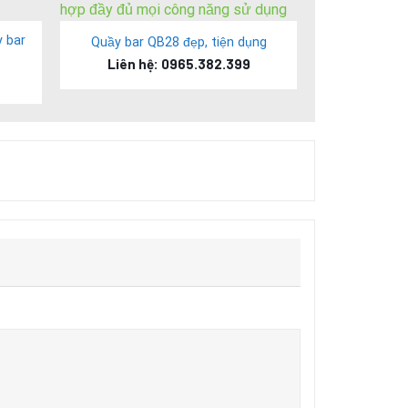
quầy bar sử dụng chất liệu gỗ kim sa đem lại sự
 bar
Quầy bar QB28 đẹp, tiện dụng
Liên hệ: 0965.382.399
từ các nguyên liệu thừa, nguyên liệu tận dụng,
g đang ngày càng cạn kiệt do việc khai thác bừa
ường. Mẫu quầy bar cafe QB04 là thiết kế điển